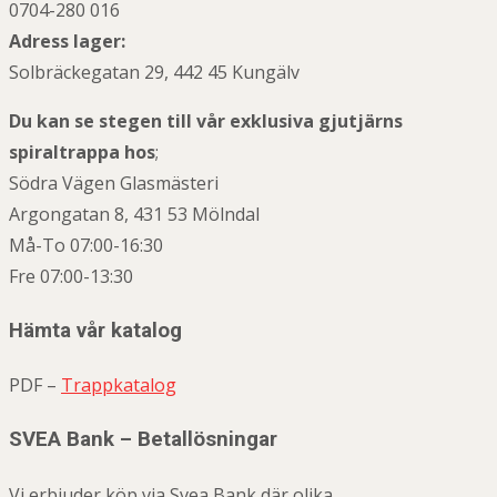
0704-280 016
Adress lager:
Solbräckegatan 29, 442 45 Kungälv
Du kan se stegen till vår exklusiva gjutjärns
spiraltrappa hos
;
Södra Vägen Glasmästeri
Argongatan 8, 431 53 Mölndal
Må-To 07:00-16:30
Fre 07:00-13:30
Hämta vår katalog
PDF –
Trappkatalog
SVEA Bank – Betallösningar
Vi erbjuder köp via Svea Bank där olika