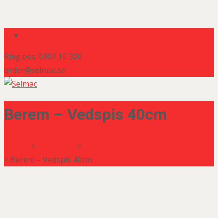
Ring oss: 0303 10 300
order@selmac.se
Berem – Vedspis 40cm
Selmac
>
Produkter
>
VEDELDNING - Utan vattenmantel
>
Berem – Vedspis 40cm