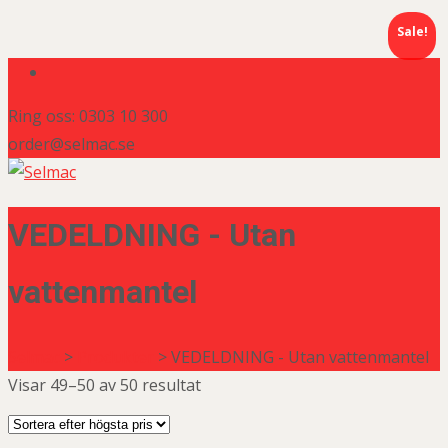
Sale!
Ring oss: 0303 10 300
order@selmac.se
VEDELDNING - Utan
vattenmantel
Selmac
>
Produkter
>
VEDELDNING - Utan vattenmantel
Visar 49–50 av 50 resultat