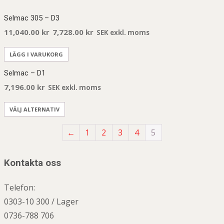
Selmac 305 – D3
11,040.00
kr
7,728.00
kr
SEK exkl. moms
LÄGG I VARUKORG
Selmac – D1
7,196.00
kr
SEK exkl. moms
VÄLJ ALTERNATIV
←
1
2
3
4
5
Kontakta oss
Telefon:
0303-10 300 / Lager
0736-788 706