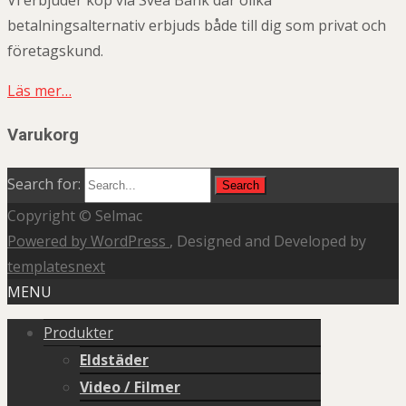
Vi erbjuder köp via Svea Bank där olika
betalningsalternativ erbjuds både till dig som privat och
företagskund.
Läs mer…
Varukorg
Search for:
Copyright © Selmac
Powered by WordPress
, Designed and Developed by
templatesnext
MENU
Produkter
Eldstäder
Video / Filmer