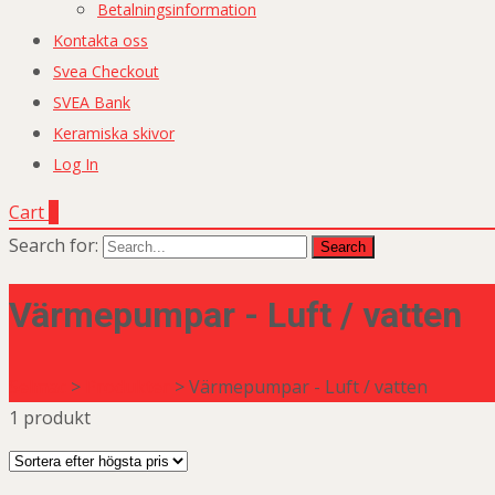
Betalningsinformation
Kontakta oss
Svea Checkout
SVEA Bank
Keramiska skivor
Log In
Cart
0
Search for:
Värmepumpar - Luft / vatten
Selmac
>
Produkter
>
Värmepumpar - Luft / vatten
1 produkt