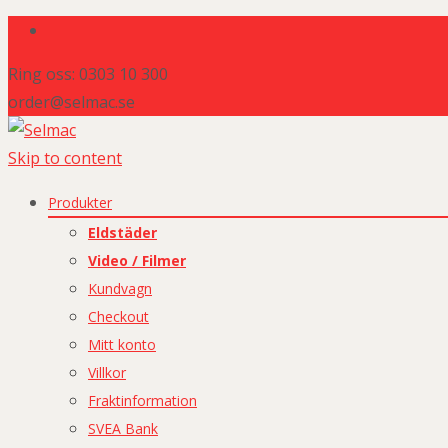
Ring oss: 0303 10 300
order@selmac.se
Skip to content
Produkter
Eldstäder
Video / Filmer
Kundvagn
Checkout
Mitt konto
Villkor
Fraktinformation
SVEA Bank