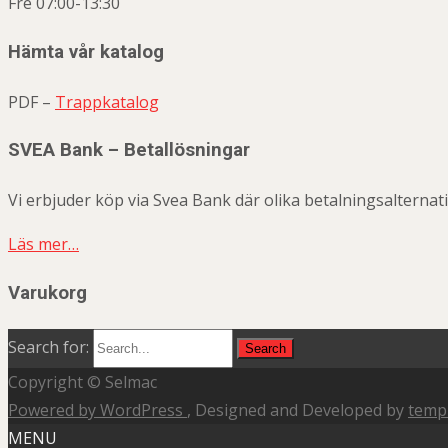
Fre 07:00-13:30
Hämta vår katalog
PDF –
Trappkatalog
SVEA Bank – Betallösningar
Vi erbjuder köp via Svea Bank där olika betalningsalternati
Läs mer…
Varukorg
Search for:
Copyright © Selmac
Powered by WordPress
, Designed and Developed by
temp
MENU