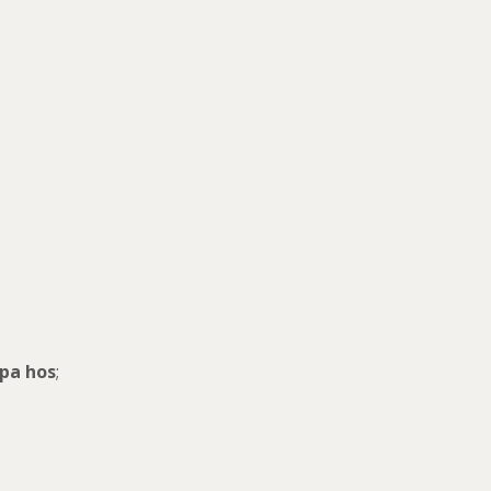
ppa hos
;