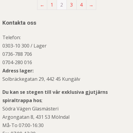
←
1
2
3
4
→
Kontakta oss
Telefon:
0303-10 300 / Lager
0736-788 706
0704-280 016
Adress lager:
Solbräckegatan 29, 442 45 Kungälv
Du kan se stegen till vår exklusiva gjutjärns
spiraltrappa hos
;
Södra Vägen Glasmästeri
Argongatan 8, 431 53 Mölndal
Må-To 07:00-16:30