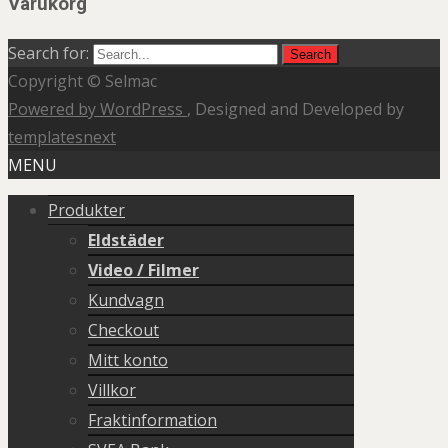
Varukorg
Search for:
Copyright © Selmac
Powered by WordPress
, Designed and Developed by
templatesnext
MENU
Produkter
Eldstäder
Video / Filmer
Kundvagn
Checkout
Mitt konto
Villkor
Fraktinformation