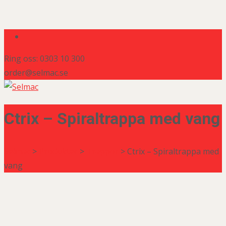
Ring oss: 0303 10 300
order@selmac.se
Ctrix – Spiraltrappa med vang
Selmac
>
Produkter
>
Trappor
>
Ctrix – Spiraltrappa med
vang