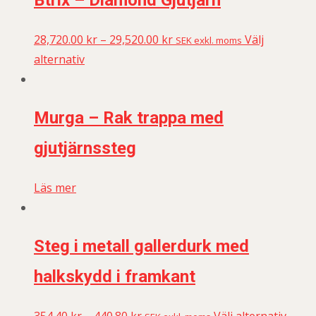
Btrix – Diamond Gjutjärn
28,720.00
kr
–
29,520.00
kr
Välj
SEK exkl. moms
alternativ
Murga – Rak trappa med
gjutjärnssteg
Läs mer
Steg i metall gallerdurk med
halkskydd i framkant
354.40
kr
–
440.80
kr
Välj alternativ