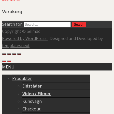
Varukorg
Search for:
Copyright © Selmac
Powered by WordPress
, Designed and Developed by
templatesnext
MENU
Produkter
Eldstäder
Video / Filmer
Kundvagn
Checkout