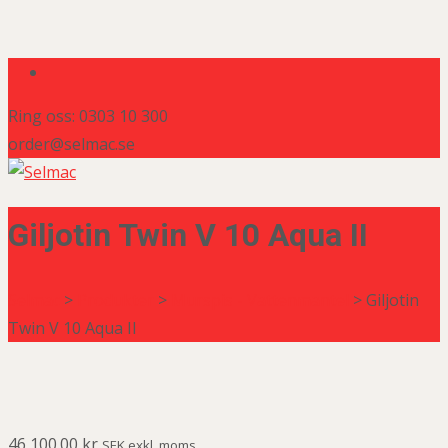
Ring oss: 0303 10 300
order@selmac.se
Giljotin Twin V 10 Aqua II
Selmac
>
Produkter
>
Murspis - Vattenmantel
>
Giljotin
Twin V 10 Aqua II
46,100.00
kr
SEK exkl. moms