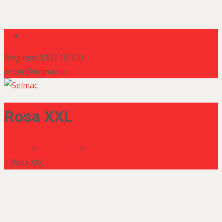
Ring oss: 0303 10 300
order@selmac.se
Rosa XXL
Selmac
>
Produkter
>
VEDELDNING - Utan vattenmantel
>
Rosa XXL