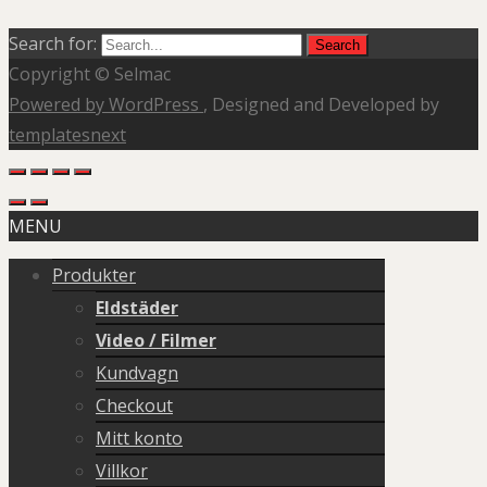
Search for:
Copyright © Selmac
Powered by WordPress
, Designed and Developed by
templatesnext
MENU
Produkter
Eldstäder
Video / Filmer
Kundvagn
Checkout
Mitt konto
Villkor