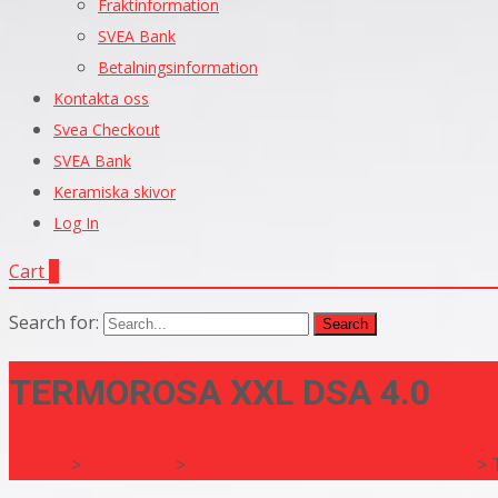
Fraktinformation
SVEA Bank
Betalningsinformation
Kontakta oss
Svea Checkout
SVEA Bank
Keramiska skivor
Log In
Cart
0
Search for:
TERMOROSA XXL DSA 4.0
Selmac
>
Produkter
>
VEDELDNING - Med vattenmantel
>