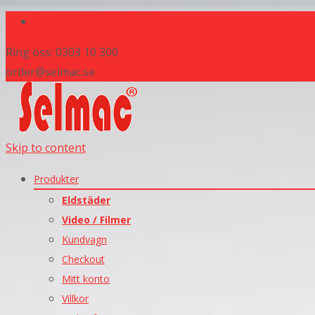
Ring oss: 0303 10 300
order@selmac.se
Skip to content
Produkter
Eldstäder
Video / Filmer
Kundvagn
Checkout
Mitt konto
Villkor