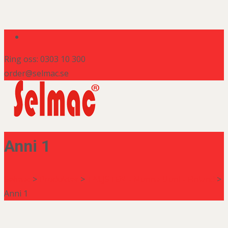
Ring oss: 0303 10 300
order@selmac.se
Anni 1
Selmac
>
Produkter
>
TÄLJSTEN - Nunna Uuni - Finland
>
Anni 1