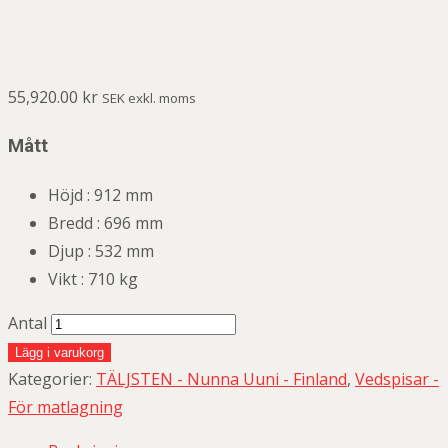
55,920.00
kr
SEK exkl. moms
Mått
Höjd : 912
mm
Bredd : 69
6 mm
Djup :
532 mm
Vikt : 710
kg
Antal
Lägg i varukorg
Kategorier:
TÄLJSTEN - Nunna Uuni - Finland
,
Vedspisar -
För matlagning