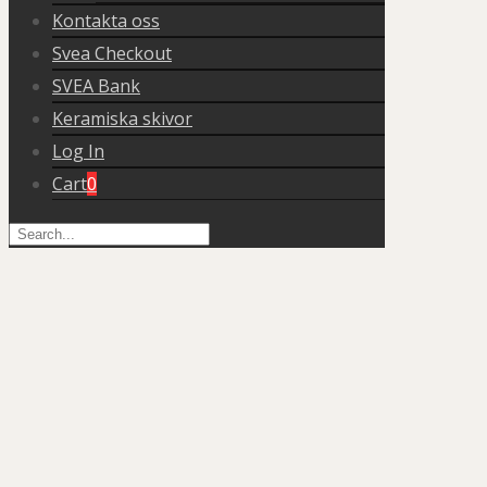
Kontakta oss
Svea Checkout
SVEA Bank
Keramiska skivor
Log In
Cart
0