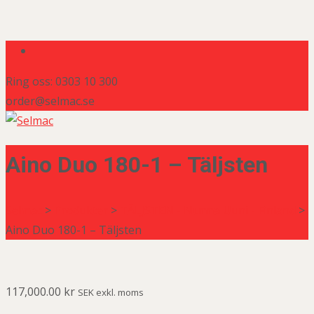
Ring oss: 0303 10 300
order@selmac.se
Aino Duo 180-1 – Täljsten
Selmac
>
Produkter
>
TÄLJSTEN - Nunna Uuni - Finland
>
Aino Duo 180-1 – Täljsten
117,000.00
kr
SEK exkl. moms