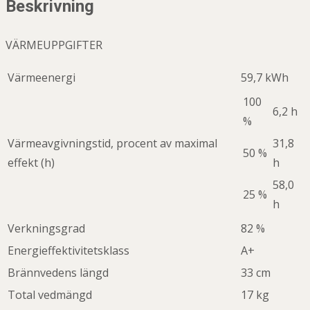
Beskrivning
VÄRMEUPPGIFTER
Värmeenergi
59,7 kWh
100
6,2 h
%
Värmeavgivningstid, procent av maximal
31,8
50 %
effekt (h)
h
58,0
25 %
h
Verkningsgrad
82 %
Energieffektivitetsklass
A+
Brännvedens längd
33 cm
Total vedmängd
17 kg