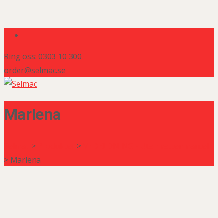
Ring oss: 0303 10 300
order@selmac.se
Marlena
Selmac
>
Produkter
>
VEDELDNING - Utan vattenmantel
>
Marlena