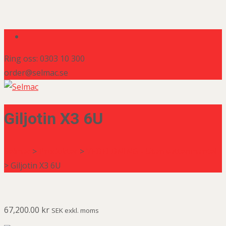
Ring oss: 0303 10 300
order@selmac.se
Giljotin X3 6U
Selmac
>
Produkter
>
VEDELDNING - Utan vattenmantel
>
Giljotin X3 6U
67,200.00
kr
SEK exkl. moms