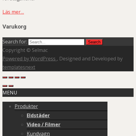
Läs mer…
Varukorg
Search for:
Copyright © Selmac
Powered by WordPress
, Designed and Developed by
templatesnext
MENU
Produkter
Eldstäder
Video / Filmer
Kundvagn