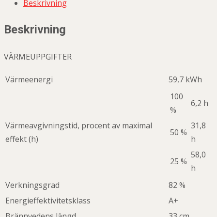
Beskrivning
Beskrivning
VÄRMEUPPGIFTER
Värmeenergi
59,7 kWh
100
6,2 h
%
Värmeavgivningstid, procent av maximal
31,8
50 %
effekt (h)
h
58,0
25 %
h
Verkningsgrad
82 %
Energieffektivitetsklass
A+
Brännvedens längd
33 cm