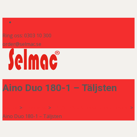
Ring oss: 0303 10 300
order@selmac.se
Aino Duo 180-1 – Täljsten
Selmac
>
Produkter
>
TÄLJSTEN - Nunna Uuni - Finland
>
Aino Duo 180-1 – Täljsten