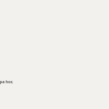
ppa hos
;