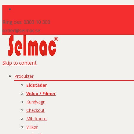
Ring oss: 0303 10 300
order@selmac.se
Skip to content
Produkter
Eldstäder
Video / Filmer
Kundvagn
Checkout
Mitt konto
Villkor