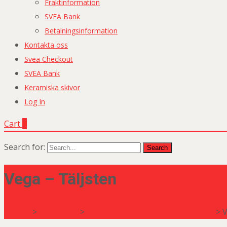
Fraktinformation
SVEA Bank
Betalningsinformation
Kontakta oss
Svea Checkout
SVEA Bank
Keramiska skivor
Log In
Cart
0
Search for:
Vega – Täljsten
Selmac
>
Produkter
>
TÄLJSTEN - Nunna Uuni - Finland
>
V