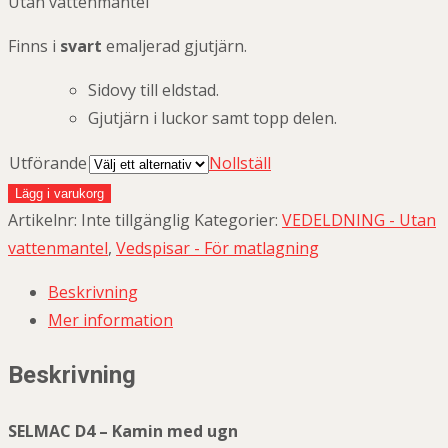
Utan vattenmantel
Finns i
svart
emaljerad gjutjärn.
Sidovy till eldstad.
Gjutjärn i luckor samt topp delen.
Utförande
Nollställ
Lägg i varukorg
Artikelnr:
Inte tillgänglig
Kategorier:
VEDELDNING - Utan
vattenmantel
,
Vedspisar - För matlagning
Beskrivning
Mer information
Beskrivning
SELMAC D4 – Kamin med ugn