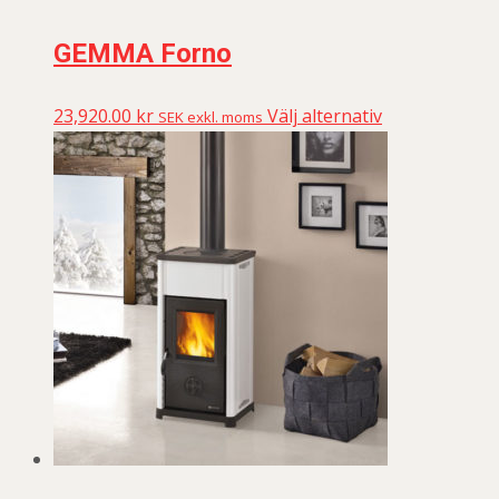
GEMMA Forno
23,920.00
kr
Välj alternativ
SEK exkl. moms