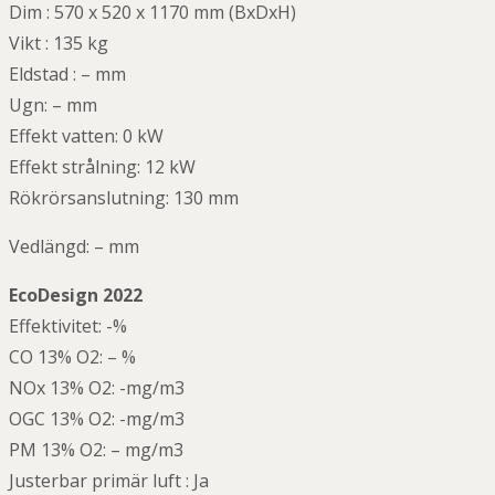
Dim : 570 x 520 x 1170 mm (BxDxH)
Vikt : 135 kg
Eldstad : – mm
Ugn: – mm
Effekt vatten: 0 kW
Effekt strålning: 12 kW
Rökrörsanslutning: 130 mm
Vedlängd: – mm
EcoDesign 2022
Effektivitet: -%
CO 13% O2: – %
NOx 13% O2: -mg/m3
OGC 13% O2: -mg/m3
PM 13% O2: – mg/m3
Justerbar primär luft : Ja