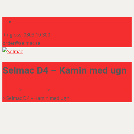
Ring oss: 0303 10 300
order@selmac.se
Selmac D4 – Kamin med ugn
Selmac
>
Produkter
>
VEDELDNING - Utan vattenmantel
>
Selmac D4 – Kamin med ugn