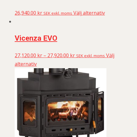
26,940.00
kr
Välj alternativ
SEK exkl. moms
Vicenza EVO
27,120.00
kr
–
27,920.00
kr
Välj
SEK exkl. moms
alternativ